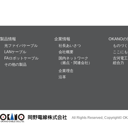
製品情報
企業情報
OKANO
光ファイバケーブル
社長あいさつ
ものづく
LANケーブル
会社概要
ここにも
FAロボットケーブル
国内ネットワーク
古河電工
（拠点・関連会社）
総合力
その他の製品
企業理念
沿革
All Rights Reserved, Copyright© O